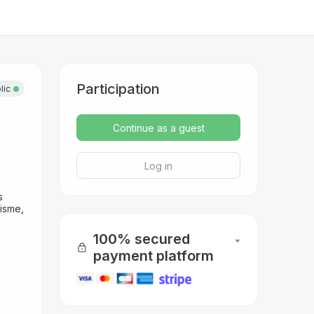
Participation
lic
Continue as a guest
Log in
s
nisme,
100% secured
payment platform